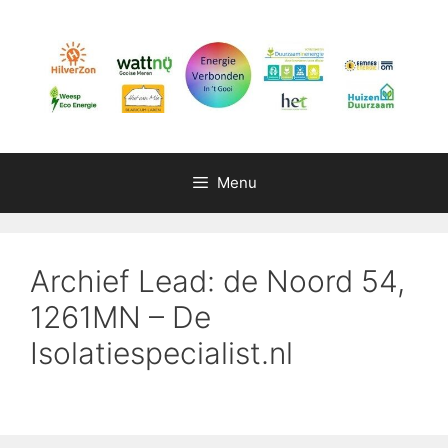
Ga
naar
de
inhoud
Menu
Archief Lead: de Noord 54,
1261MN – De
Isolatiespecialist.nl