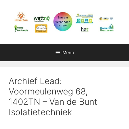
Ga
naar
de
inhoud
Menu
Archief Lead:
Voormeulenweg 68,
1402TN – Van de Bunt
Isolatietechniek