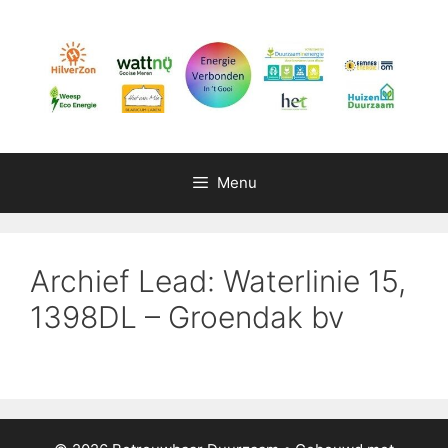
Ga
naar
de
inhoud
Menu
Archief Lead: Waterlinie 15,
1398DL – Groendak bv