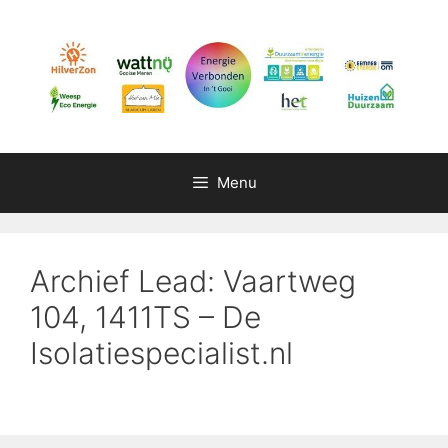
Ga
naar
de
inhoud
Menu
Archief Lead: Vaartweg
104, 1411TS – De
Isolatiespecialist.nl