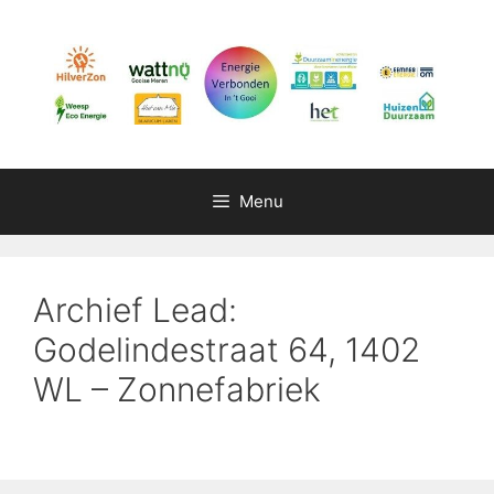
Ga
naar
de
inhoud
Menu
Archief Lead:
Godelindestraat 64, 1402
WL – Zonnefabriek