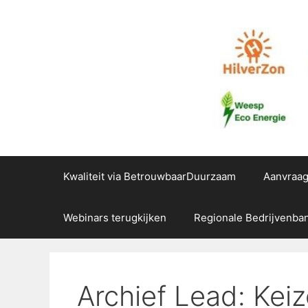
Ga
naar
de
inhoud
Kwaliteit via BetrouwbaarDuurzaam
Aanvraa
Webinars terugkijken
Regionale Bedrijvenba
Archief Lead: Kei