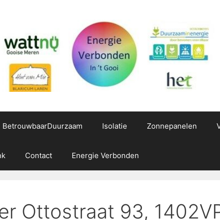
g BetrouwbaarDuurzaam
Isolatie
Zonnepanelen
nk
Contact
Energie Verbonden
zer Ottostraat 93, 1402V