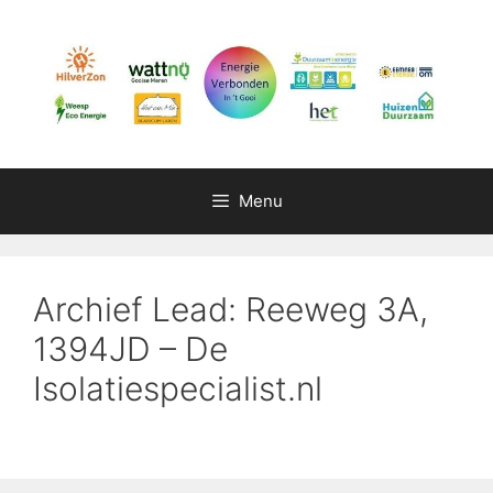
Ga
naar
de
inhoud
Menu
Archief Lead: Reeweg 3A,
1394JD – De
Isolatiespecialist.nl