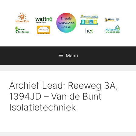
Ga
naar
de
inhoud
Menu
Archief Lead: Reeweg 3A,
1394JD – Van de Bunt
Isolatietechniek