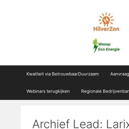
Ga
naar
de
inhoud
Kwaliteit via BetrouwbaarDuurzaam
Aanvraa
Webinars terugkijken
Regionale Bedrijvenba
Archief Lead: Lari