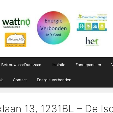
g BetrouwbaarDuurzaam
Isolatie
Zonnepanelen
nk
Contact
Energie Verbonden
xlaan 13, 1231BL – De Isol