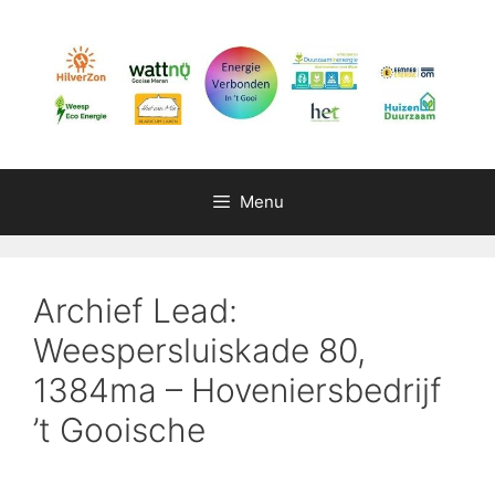
Ga
naar
de
inhoud
Menu
Archief Lead:
Weespersluiskade 80,
1384ma – Hoveniersbedrijf
’t Gooische