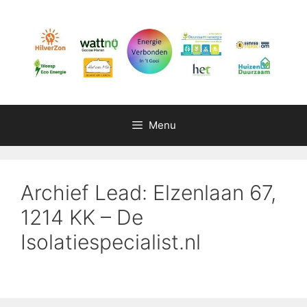
Ga
naar
de
inhoud
Menu
Archief Lead: Elzenlaan 67,
1214 KK – De
Isolatiespecialist.nl