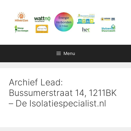
Ga
naar
de
inhoud
Menu
Archief Lead:
Bussumerstraat 14, 1211BK
– De Isolatiespecialist.nl