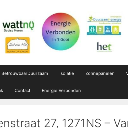
g BetrouwbaarDuurzaam
Isolatie
Zonnepanelen
nk
Contact
Energie Verbonden
enstraat 27, 1271NS – V