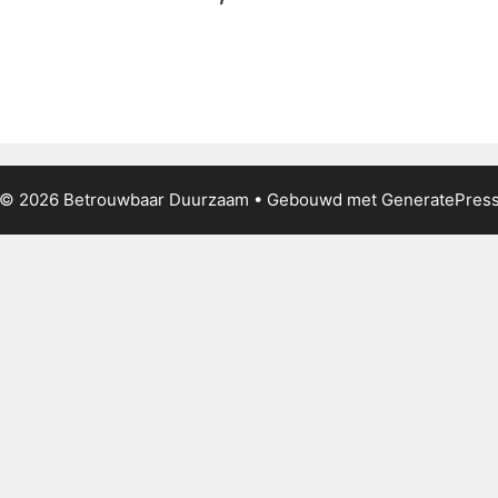
© 2026 Betrouwbaar Duurzaam
• Gebouwd met
GeneratePres