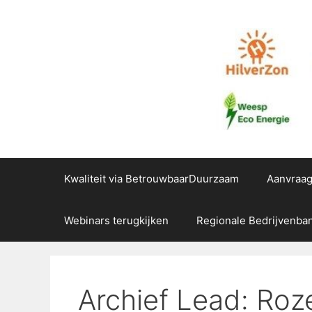
Ga
naar
de
inhoud
Kwaliteit via BetrouwbaarDuurzaam
Aanvraa
Webinars terugkijken
Regionale Bedrijvenba
Archief Lead: Roz