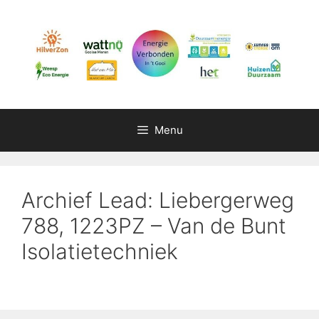
Ga
naar
de
inhoud
Menu
Archief Lead: Liebergerweg
788, 1223PZ – Van de Bunt
Isolatietechniek