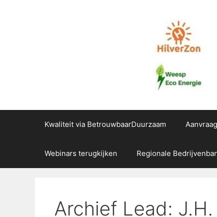
Ga
naar
de
inhoud
Kwaliteit via BetrouwbaarDuurzaam
Aanvraa
Webinars terugkijken
Regionale Bedrijvenba
Archief Lead: J.H