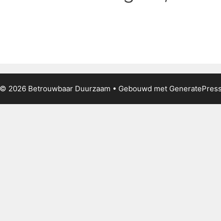
© 2026 Betrouwbaar Duurzaam
• Gebouwd met
GeneratePres