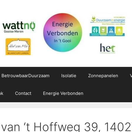
g BetrouwbaarDuurzaam
Isolatie
Zonnepanelen
nk
Contact
Energie Verbonden
. van ‘t Hoffweg 39, 140