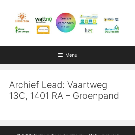
Ga
naar
de
inhoud
Menu
Archief Lead: Vaartweg
13C, 1401 RA – Groenpand