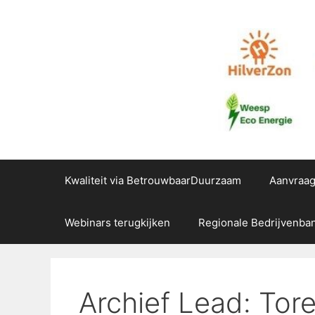
Ga
naar
de
inhoud
Kwaliteit via BetrouwbaarDuurzaam
Aanvraa
Webinars terugkijken
Regionale Bedrijvenba
Archief Lead: Tore