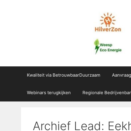
Ga
naar
de
inhoud
Kwaliteit via BetrouwbaarDuurzaam
Aanvraa
Webinars terugkijken
Regionale Bedrijvenba
Archief Lead: Eekh