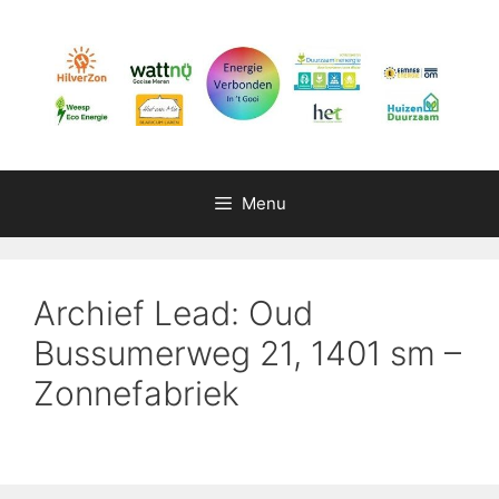
Ga
naar
de
inhoud
Menu
Archief Lead: Oud
Bussumerweg 21, 1401 sm –
Zonnefabriek