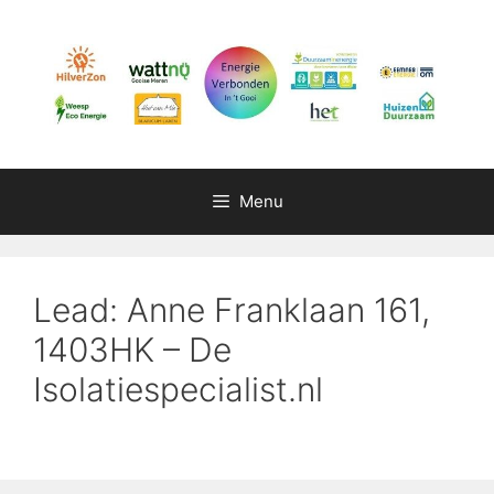
Ga
naar
de
inhoud
Menu
Lead: Anne Franklaan 161,
1403HK – De
Isolatiespecialist.nl