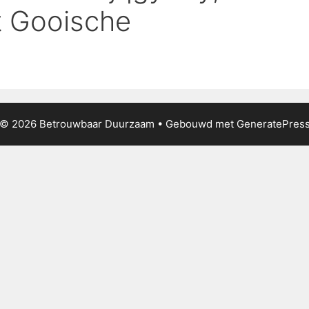
’t Gooische
© 2026 Betrouwbaar Duurzaam
• Gebouwd met
GeneratePres