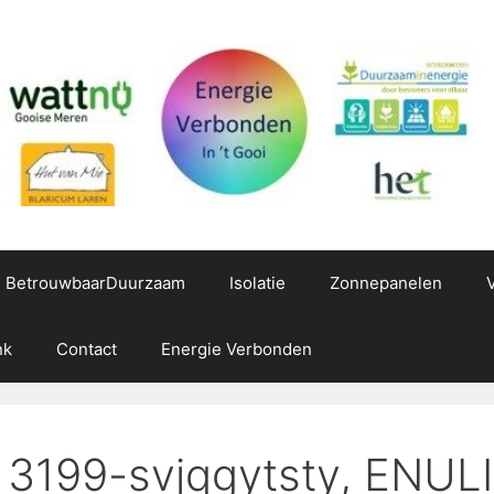
g BetrouwbaarDuurzaam
Isolatie
Zonnepanelen
nk
Contact
Energie Verbonden
 3199-svjqgytsty, ENUL