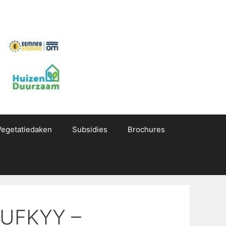
Vegetatiedaken
Subsidies
Brochures
IUFKYY –