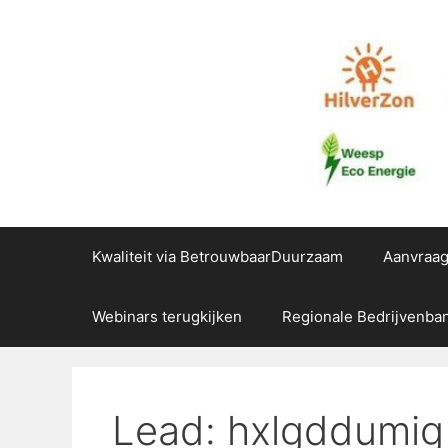
Ga
naar
de
inhoud
Kwaliteit via BetrouwbaarDuurzaam
Aanvraa
Webinars terugkijken
Regionale Bedrijvenba
Lead: hxlgddumig