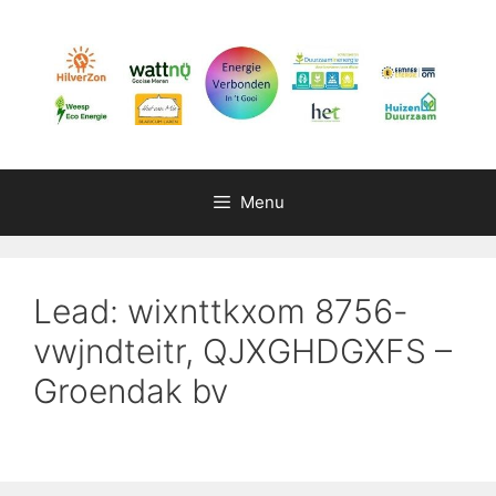
Ga
naar
de
inhoud
Menu
Lead: wixnttkxom 8756-
vwjndteitr, QJXGHDGXFS –
Groendak bv