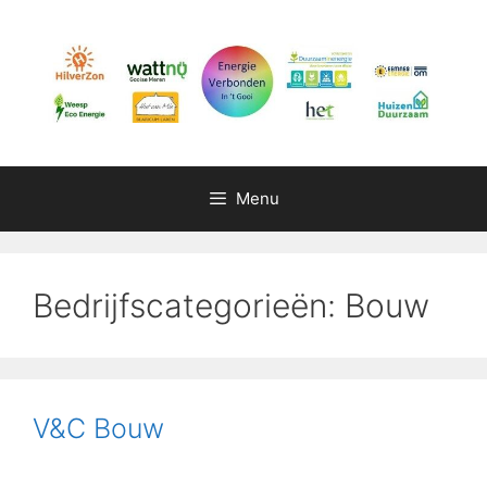
Ga
naar
de
inhoud
Menu
Bedrijfscategorieën:
Bouw
V&C Bouw