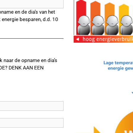
pname en de dia’s van het
 energie besparen, d.d. 10
nk naar de opname en dia’s
TOE? DENK AAN EEN