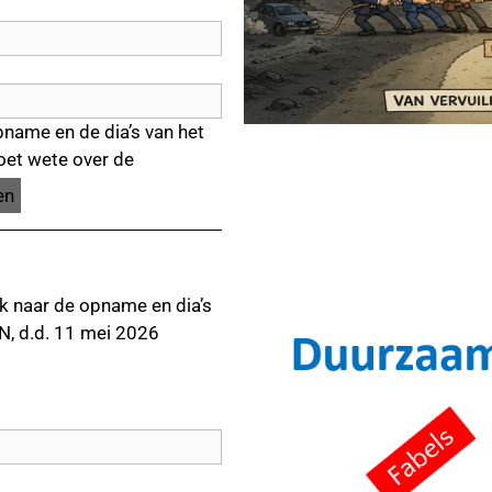
pname en de dia’s van het
oet wete over de
nk naar de opname en dia’s
 d.d. 11 mei
2026