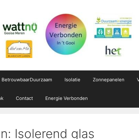
g BetrouwbaarDuurzaam
Isolatie
Zonnepanelen
nk
Contact
Energie Verbonden
ën:
Isolerend glas