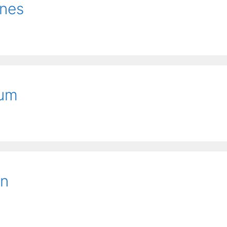
nes
sum
en