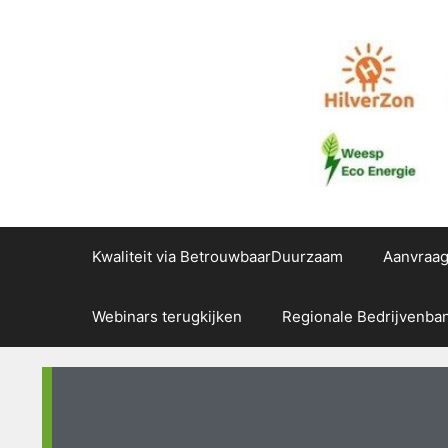
Kwaliteit via BetrouwbaarDuurzaam
Aanvraa
Webinars terugkijken
Regionale Bedrijvenba