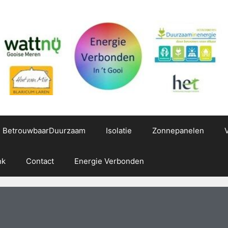
g BetrouwbaarDuurzaam
Isolatie
Zonnepanelen
nk
Contact
Energie Verbonden