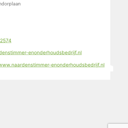
ndorplaan
42574
denstimmer-enonderhoudsbedrijf.nl
//www.naardenstimmer-enonderhoudsbedrijf.nl